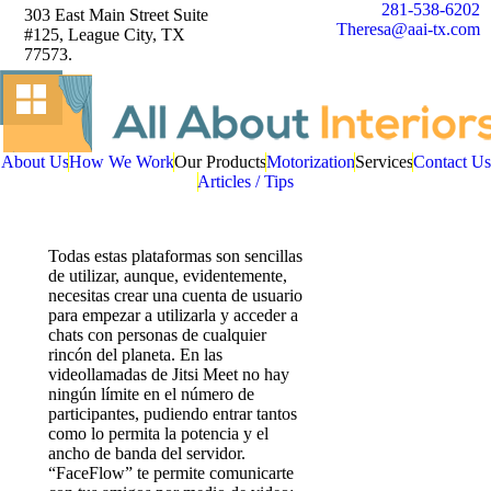
281-538-6202
303 East Main Street Suite
Theresa@aai-tx.com
#125, League City, TX
77573.
About Us
How We Work
Our Products
Motorization
Services
Contact Us
Articles / Tips
Todas estas plataformas son sencillas
de utilizar, aunque, evidentemente,
necesitas crear una cuenta de usuario
para empezar a utilizarla y acceder a
chats con personas de cualquier
rincón del planeta. En las
videollamadas de Jitsi Meet no hay
ningún límite en el número de
participantes, pudiendo entrar tantos
como lo permita la potencia y el
ancho de banda del servidor.
“FaceFlow” te permite comunicarte