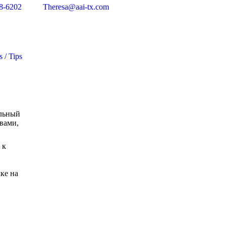
8-6202
Theresa@aai-tx.com
s / Tips
альный
вами,
 к
ке на