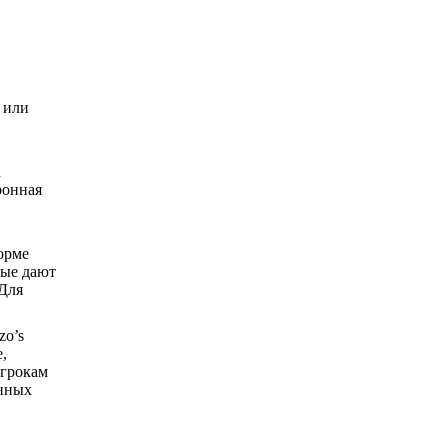
 или
а
ронная
орме
рые дают
 Для
zo’s
,
игрокам
енных