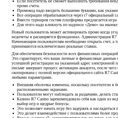
Если посетитель не сможет выполнить требования вейд
промо счета.
Промокод надо вводить большими буквами, как указано
Все операции обрабатываются через r7 официальный са
Вместо турниров гостям платформы предлагается игра 
Для этого надо кликнуть по надписи «Демо» на иконке 
Новый пользователь может активировать промо когда уго
недочеты и расширяется функционал. Администрация R7 C
Начинающим пользователям необходимо открыть счет, а та
принимаются исключительно реальные ставки.
Для обеспечения безопасности всех финансовых операци
Это гарантирует, что ваши личные и финансовые данные
успешной регистрации на указанный адрес электронной п
письме завершит процесс активации аккаунта, после чего
скопирована с полной версии официального сайта R7 Casi
любыми параметрами.
Внешняя оболочка изменена, поскольку посетители в 
расположенными экранами.
Пользователи могут наблюдать за раздачами, делать ста
Казино R7 Casino зарекомендовало себя как один из в
выбор игр и щедрые бонусы.
Это позволяет начать игру без задержек и насладиться
Это делает взаимодействие с пользователями более п
Вход в «казино r7» осуществляется так же легко, как и 