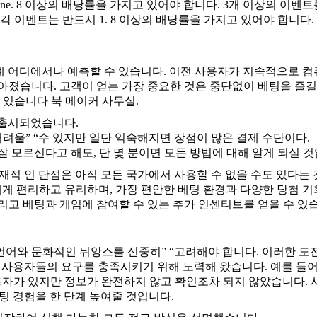
ne. 8 이상의 배당률을 가지고 있어야 합니다. 3개 이상의 이벤트
각 이벤트는 반드시 1. 8 이상의 배당률을 가지고 있어야 합니다.
세계 어디에서나 예측할 수 있습니다. 이전 사용자가 지속적으로 
아졌습니다. 고객이 얻는 가장 중요한 것은 중단없이 베팅을 즐
 있습니다 북 메이커 사무실.
 출시되었습니다.
울” “수 있지만 일단 익숙해지면 장점이 많은 결제 수단이다.
 모르신다고 해도, 단 몇 분이면 모든 방법에 대해 알게 되실 것
 잠재적 인 단점은 아직 모든 국가에서 사용할 수 없을 수도 있다는
자에게 편리하고 유리하며, 가장 편안한 베팅 환경과 다양한 당첨 기
리고 베팅과 게임에 참여할 수 있는 추가 인센티브를 얻을 수 있
언어와 문화적인 뉘앙스를 신중히” “고려해야 합니다. 이러한 도
벌 사용자들의 요구를 충족시키기 위해 노력해 왔습니다. 예를 들어
 사용자가 있지만 정보가 완전하지 않고 확인조차 되지 않았습니다.
베팅 경험을 한 단계 높여줄 것입니다.