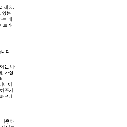
올리세요.
고 있는
하는 데
사이트가
습니다.
법에는 다
, 가상
h
 미디어
 해주세
 빠르게
 이용하