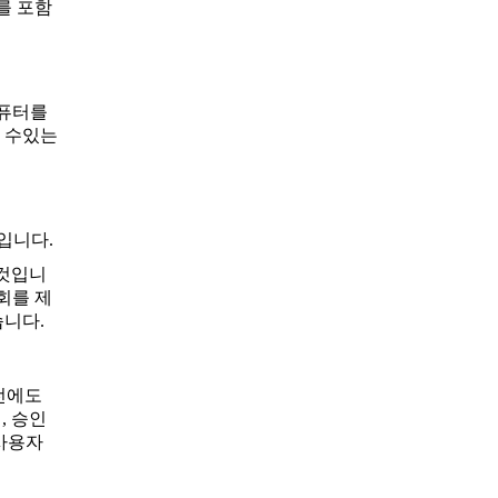
를 포함
컴퓨터를
길 수있는
입니다.
 것입니
회를 제
습니다.
전에도
, 승인
 사용자