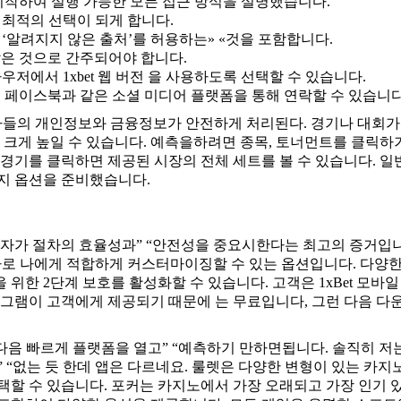
 시작하여 실행 가능한 모든 접근 방식을 설명했습니다.
 최적의 선택이 되게 합니다.
‘알려지지 않은 출처’를 허용하는» «것을 포함합니다.
않은 것으로 간주되어야 합니다.
우저에서 1xbet 웹 버전 을 사용하도록 선택할 수 있습니다.
위터 및 페이스북과 같은 소셜 미디어 플랫폼을 통해 연락할 수 있습니다
용자들의 개인정보와 금융정보가 안전하게 처리된다. 경기나 대회가
 크게 높일 수 있습니다. 예측을하려면 종목, 토너먼트를 클릭하
 경기를 클릭하면 제공된 시장의 전체 세트를 볼 수 있습니다. 
지 옵션을 준비했습니다.
용자가 절차의 효율성과” “안전성을 중요시한다는 최고의 증거입
 바로 나에게 적합하게 커스터마이징할 수 있는 옵션입니다. 다양
위한 2단계 보호를 활성화할 수 있습니다. 고객은 1xBet 모바일
로그램이 고객에게 제공되기 때문에 는 무료입니다, 그런 다음 
인 한 다음 빠르게 플랫폼을 열고” “예측하기 만하면됩니다. 솔직히 저
 “없는 듯 한데 앱은 다르네요. 룰렛은 다양한 변형이 있는 카지
택할 수 있습니다. 포커는 카지노에서 가장 오래되고 가장 인기 