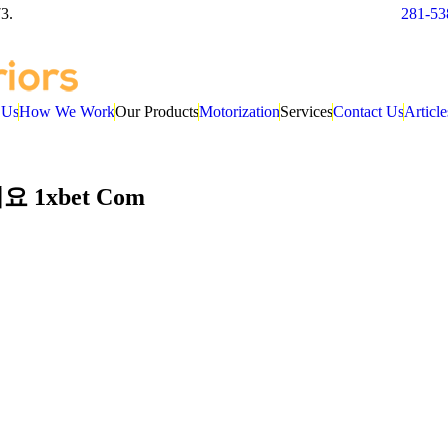
3.
281-53
 Us
How We Work
Our Products
Motorization
Services
Contact Us
Article
1xbet Com