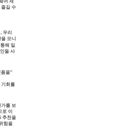
웨어 제
 즐길 수
, 우리
황을 모니
 통해 일
국인들 사
랫폼을”
 기회를
언가를 보
으로 이
5 추천을
 위험을