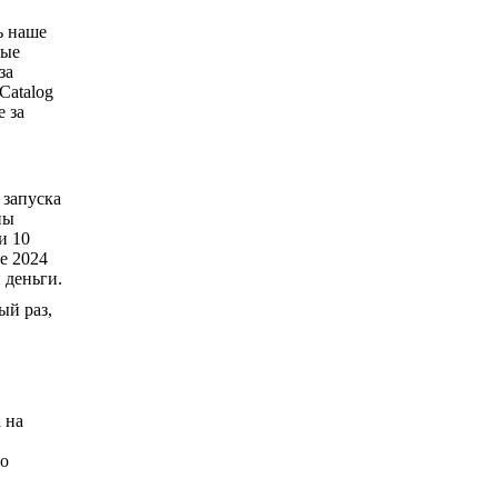
ь наше
вые
за
Catalog
 за
 запуска
ны
и 10
е 2024
 деньги.
ый раз,
 на
ло