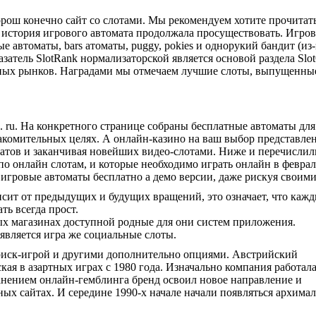
орош конечно сайт со слотами. Мы рекомендуем хотите прочитат
р история игрового автомата продолжала просуществовать. Игро
 автоматы, bars атоматы, puggy, pokies и однорукий бандит (из-
затель SlotRank нормализаторской является основой раздела Slot
нных рынков. Наградами мы отмечаем лучшие слоты, выпущенные
o. ru. На конкретного странице собраны бесплатные автоматы для
акомительных целях. А онлайн-казино на ваш выбор представле
матов и заканчивая новейших видео-слотами. Ниже и перечислил
о онлайн слотам, и которые необходимо играть онлайн в феврал
 игровые автоматы бесплатно а демо версии, даже рискуя своими
сит от предыдущих и будущих вращений, это означает, что кажд
ть всегда прост.
ых магазинах доступной родные для они систем приложения.
является игра же социальные слоты.
риск-игрой и другими дополнительно опциями. Австрийский
кая в азартных играх с 1980 года. Изначально компания работала
анением онлайн-гемблинга бренд освоил новое направление и
х сайтах. И середине 1990-х начале начали появляться архима