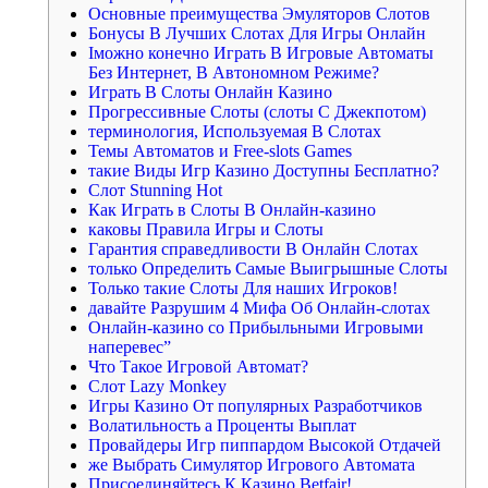
Основные преимущества Эмуляторов Слотов
Бонусы В Лучших Слотах Для Игры Онлайн
Iможно конечно Играть В Игровые Автоматы
Без Интернет, В Автономном Режиме?
Играть В Слоты Онлайн Казино
Прогрессивные Слоты (слоты С Джекпотом)
терминология, Используемая В Слотах
Темы Автоматов и Free-slots Games
такие Виды Игр Казино Доступны Бесплатно?
Слот Stunning Hot
Как Играть в Слоты В Онлайн-казино
каковы Правила Игры и Слоты
Гарантия справедливости В Онлайн Слотах
только Определить Самые Выигрышные Слоты
Только такие Слоты Для наших Игроков!
давайте Разрушим 4 Мифа Об Онлайн-слотах
Онлайн-казино со Прибыльными Игровыми
наперевес”
Что Такое Игровой Автомат?
Слот Lazy Monkey
Игры Казино От популярных Разработчиков
Волатильность а Проценты Выплат
Провайдеры Игр пиппардом Высокой Отдачей
же Выбрать Симулятор Игрового Автомата
Присоединяйтесь К Казино Betfair!