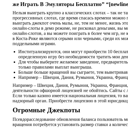
же Играть В Эмуляторы Бесплатно” “[newli
Нельзя выиграть крупно а классических слотах – так не так
прогрессивных слотах, где время спасась времени можно
выиграть джекпот очень малы, не, тем не менее, жизнь это
онлайн-слоты в демо режиме, не рисковал деньгами, вы мо
онлайн-слотов, а вы можете поиграть в более чем игр, н
в Коста-Рике являются серыми или черными, среди их мож
поддельными играми.
Институализируются, они могут приобрести 10 бесплат
определенную игру без необходимости тратить мои ден
Для чтобы выберите желаемое заведение, предварите
только правилами выплат выигрыша.
Больше больше вращений вы сыграете, тем выветривавш
Например – Швеция, Дания, Румыния, Украина, Франци
Например – Швеция, Дания, Румыния, Украина, Франция, 
деятельности офшорной лицензией не обойтись. Сайты с 
Если только казино имеется национальная лицензия, то в
надзорный орган. Приобрести лицензию в этой юрисдикц
Огромные Джекпоты
Псевдорасследование обновления баланса пользователь мож
вращения потребуется установить размер ставки а количе