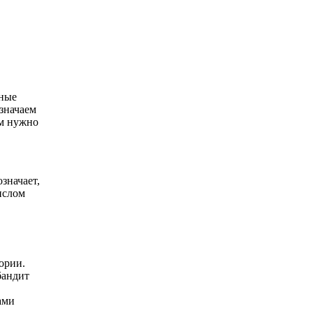
рные
азначаем
ам нужно
значает,
ислом
ории.
бандит
ами