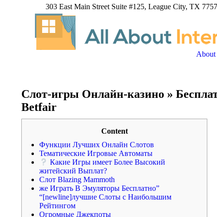
303 East Main Street Suite #125, League City, TX 7757
About
Слот-игры Онлайн-казино » Беспла
Betfair
Content
Функции Лучших Онлайн Слотов
Тематические Игровые Автоматы
Какие Игры имеет Более Высокий
житейский Выплат?
Слот Blazing Mammoth
же Играть В Эмуляторы Бесплатно”
“[newline]лучшие Слоты с Наибольшим
Рейтингом
Огромные Джекпоты