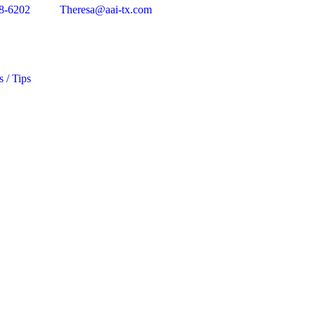
8-6202
Theresa@aai-tx.com
s / Tips