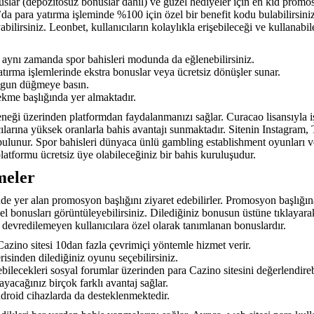
lar (depozitosuz bonuslar dahil) ve güzel hediyeler için en kid promo
’da para yatırma işleminde %100 için özel bir benefit kodu bulabilirsini
irsiniz. Leonbet, kullanıcıların kolaylıkla erişebileceği ve kullanabil
 aynı zamanda spor bahisleri modunda da eğlenebilirsiniz.
yatırma işlemlerinde ekstra bonuslar veya ücretsiz dönüşler sunar.
ygun düğmeye basın.
kme başlığında yer almaktadır.
çeneği üzerinden platformdan faydalanmanızı sağlar. Curacao lisansıyla 
ılarına yüksek oranlarla bahis avantajı sunmaktadır. Sitenin Instagram, 
bulunur. Spor bahisleri dünyaca ünlü gambling establishment oyunları v
latformu ücretsiz üye olabileceğiniz bir bahis kuruluşudur.
meler
e yer alan promosyon başlığını ziyaret edebilirler. Promosyon başlığın
l bonusları görüntüleyebilirsiniz. Dilediğiniz bonusun üstüne tıklayara
ı devredilemeyen kullanıcılara özel olarak tanımlanan bonuslardır.
Cazino sitesi 10dan fazla çevrimiçi yöntemle hizmet verir.
risinden dilediğiniz oyunu seçebilirsiniz.
ilecekleri sosyal forumlar üzerinden para Cazino sitesini değerlendirebi
yacağınız birçok farklı avantaj sağlar.
droid cihazlarda da desteklenmektedir.