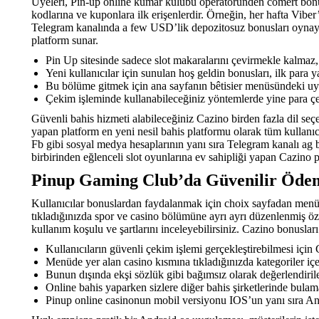
Üyeleri, Pin-up online kumar kulübü operatöründen cömert bonus
kodlarına ve kuponlara ilk erişenlerdir. Örneğin, her hafta Viber
Telegram kanalında a few USD’lik depozitosuz bonusları oynayabil
platform sunar.
Pin Up sitesinde sadece slot makaralarını çevirmekle kalmaz,
Yeni kullanıcılar için sunulan hoş geldin bonusları, ilk para 
Bu bölüme gitmek için ana sayfanın bêtisier menüsündeki u
Çekim işleminde kullanabileceğiniz yöntemlerde yine para çe
Güvenli bahis hizmeti alabileceğiniz Cazino birden fazla dil se
yapan platform en yeni nesil bahis platformu olarak tüm kullanıc
Fb gibi sosyal medya hesaplarının yanı sıra Telegram kanalı ag 
birbirinden eğlenceli slot oyunlarına ev sahipliği yapan Cazino p
Pinup Gaming Club’da Güvenilir Öde
Kullanıcılar bonuslardan faydalanmak için choix sayfadan menüd
tıkladığınızda spor ve casino bölümüne ayrı ayrı düzenlenmiş öze
kullanım koşulu ve şartlarını inceleyebilirsiniz. Cazino bonuslar
Kullanıcıların güvenli çekim işlemi gerçekleştirebilmesi için 
Menüde yer alan casino kısmına tıkladığınızda kategoriler içe
Bunun dışında ekşi sözlük gibi bağımsız olarak değerlendirileb
Online bahis yaparken sizlere diğer bahis şirketlerinde bulama
Pinup online casinonun mobil versiyonu IOS’un yanı sıra An