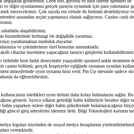
 değişiklik gösterebilir. Leon Bet, güvenli ve hızlı ödeme işlemleri ile
zı ve diğer oyunlarımızı gerçek parayla oynamak için para yatırmanız ge
ekmek isteyeceksiniz. Çok sayıda em virtude de birimini destekliyoruz v
yöntemleri arasından seçim yapmanıza olanak sağlıyoruz. Cazino canlı de
rsiniz.
ahatlıkla ulaşabilirsiniz.
is hizmetlerinde herhangi bir değişiklik yaratmaz.
rınızı yanıtlamaktan mutluluk duyarlar.
mlarınıza ve çekimlerinize özel bonuslar sunmaktadır.
llı cihazlar üzerinden yapacağınız tarayıcı girişlerini kullanabilirsiniz
ı bölebilir hem farklı deneyimler yaşayabilir sprained ankle treatment de
lı casino bölümü, gerçek krupiyerler eşliğinde oynanan oyunları kullan
shment atmosferinde oyun oynama hissi verir. Pin Up sitesinde sadece slo
dunda da eğlenebilirsiniz.
 kullanıcıların istedikleri oyun türünü daha kolay bulmalarını sağlar. Bu
unu gösterir. Ayrıca yılların getirdiği bahis kültürüyle beraber diğer r
ine bahis yaparken sizlere diğer bahis şirketlerinde bulamayacağınız birço
diği güncel giriş adreslerini sitemize iletir. Bilgi Teknolojileri kurumu ta
 medya logoları üzerinden de sosyal medya hesaplarına yönlendirmektedi
nları vermektedir.