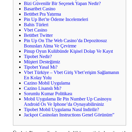
Bizi Güvenilir Bir Seçenek Yapan Nedir?
Basaribet Casino
Betitbet Pra Yatırma
Pin Up Bet’te Ödeme Incelemeleri
Bahis Türleri
Vbet Casino
Betitbet Twitter
Pin Up On The Web Casino’da Depozitosuz
Bonusları Alma Ve Çevirme
Pinup Oyun Kulübünde Kişisel Dolap Ve Kayıt
Tipobet Nedir?
Müşteri Desteğimiz
Tipobet Yasal Mı?
Vbet Türkiye – Vbet Giriş Vbet’erişim Sağlamanın
En Kolay Yolu
Cazino Mobil Uygulama
Cazino Lisanslı Mı?
Sorumlu Kumar Politikası
Mobil Uygulama Ile Pin Number Up Casinoyu
Android Os Ve Iphone’da Oynayabilirsiniz
Tipobet Mobil Uygulama Nasıl Indirilir?
Jackpot Casinoları Instructions Genel Görünüm”