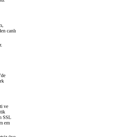
ı,
en canlı
r.
’de
ürk
ti ve
tik
in SSL
tüm em
etsiz üye