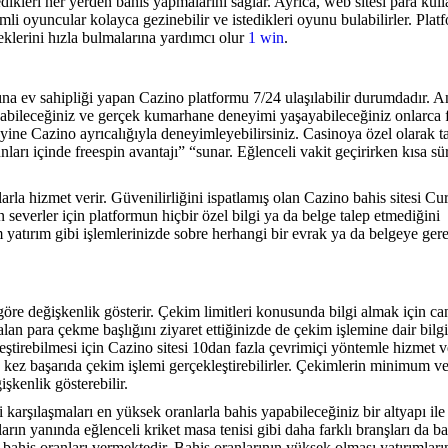
dikleri her yerden bahis yapmalarını sağlar. Ayrıca, web sitesi para kull
li oyuncular kolayca gezinebilir ve istedikleri oyunu bulabilirler. Pla
neklerini hızla bulmalarına yardımcı olur
1 win
.
ına ev sahipliği yapan Cazino platformu 7/24 ulaşılabilir durumdadır. A
abileceğiniz ve gerçek kumarhane deneyimi yaşayabileceğiniz onlarca f
l yine Cazino ayrıcalığıyla deneyimleyebilirsiniz. Casinoya özel olarak t
nları içinde freespin avantajı” “sunar. Eğlenceli vakit geçirirken kısa sü
la hizmet verir. Güvenilirliğini ispatlamış olan Cazino bahis sitesi Cu
 severler için platformun hiçbir özel bilgi ya da belge talep etmediğini
m yatırım gibi işlemlerinizde sobre herhangi bir evrak ya da belgeye ger
öre değişkenlik gösterir. Çekim limitleri konusunda bilgi almak için can
alan para çekme başlığını ziyaret ettiğinizde de çekim işlemine dair bilgi
tirebilmesi için Cazino sitesi 10dan fazla çevrimiçi yöntemle hizmet v
a kez başarıda çekim işlemi gerçekleştirebilirler. Çekimlerin minimum v
kenlik gösterebilir.
si karşılaşmaları en yüksek oranlarla bahis yapabileceğiniz bir altyapı il
ların yanında eğlenceli kriket masa tenisi gibi daha farklı branşları da ba
bahis oranları vermektedir. Bahis oranlarının yüksek olması yatırımları