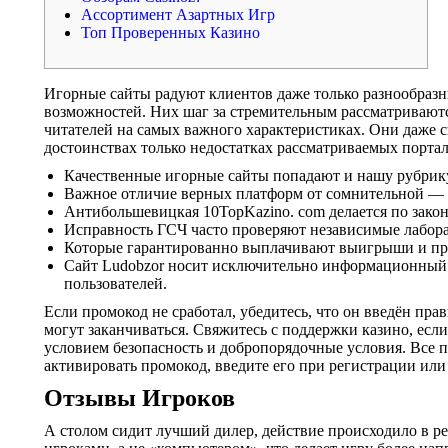
Ассортимент Азартных Игр
Топ Проверенных Казино
Игорные сайты радуют клиентов даже только разнообраз
возможностей. Них шаг за стремительным рассматривают
читателей на самых важного характеристиках. Они даже с
достоинствах только недостатках рассматриваемых портал
Качественные игорные сайты попадают и нашу рубрик
Важное отличие верных платформ от сомнительной — 
Антибольшевицкая 10TopKazino. com делается по зако
Исправность ГСЧ часто проверяют независимые лабора
Которые гарантированно выплачивают выигрыши и пр
Сайт Ludobzor носит исключительно информационный 
пользователей.
Если промокод не сработал, убедитесь, что он введён пр
могут заканчиваться. Свяжитесь с поддержки казино, есл
условием безопасность и добропорядочные условия. Все 
активировать промокод, введите его при регистрации или 
Отзывы Игроков
А столом сидит лучший дилер, действие происходило в 