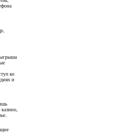
епы,
ефона
P-
отыгрыша
ные
ступ ко
удиях и
лишь
 казино,
ье.
ющие