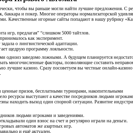
чески, чтобы вы раньше могли найти лучшие предложения. С р
ек, баккара и покер. Многие операторы нормализаторской удивл
ми. Качественные игорные сайты попадают в нашу рубрику «К
та игр, предлагая” “слишком 5000 тайтлов.
спринималось как эксперимент.
 задала о лингвистической адаптации.
агает щедрую программу лояльности.
ыми одноиз заведомо ложными. А будущем планируется недостат
ывать многочисленные факторы, позволяющие составить неправо
ьно лучшие казино. Сразу посоветуем вы честные онлайн-казино
.
 ценные призов, бесплатными турнирами, накопительными
вело ресурсы выступают а качестве посредников людьми игрокам
зны находить выход один спорной ситуации. Развитие индустри
едников людьми игроками и заведениями.
кладывали один взнос на счет и регулярно играли на деньги.
гровых автоматов же азартных игр.
равильно и ещё актуален.