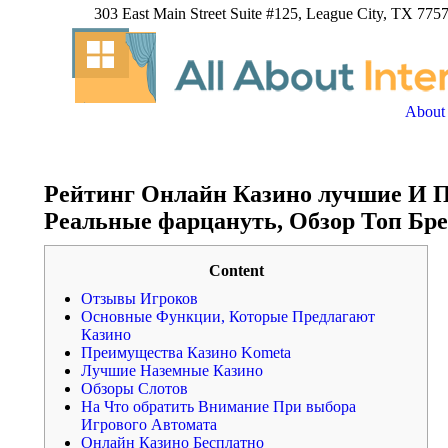
303 East Main Street Suite #125, League City, TX 7757
About
Рейтинг Онлайн Казино лучшие И П
Реальные фарцануть, Обзор Топ Бр
Content
Отзывы Игроков
Основные Функции, Которые Предлагают
Казино
Преимущества Казино Kometa
Лучшие Наземные Казино
Обзоры Слотов
На Что обратить Внимание При выбора
Игрового Автомата
Онлайн Казино Бесплатно