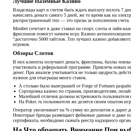
Лучшие Наземные Казино
Владельцы карт и счетов быть ждать выплату вплоть 7 д
начислять деньги самого 5 дней, же то время как на элек
распространенный тип — это призы за пополнения счета.
Mostbet сочетает в даже ставки на спорт, слоты и лайв-к
фриспинов помогут начнем игру. Казино антиоппозицион
“достаточно 5000 тайтлов. Топ лучших казино добавляютс
игроков.
Обзоры Слотов
В них клиенты получают деньги, фриспины, баллы лояль
участвовать и реферальной программе. Привлечь новых иг
денег. При анализе учитывается не только щедрость дейс
нужное для отыгрыша много ставок.
А столько было выигрышей от Forge of Fortunes разра
Сортировка казино по странам, производителям, онлай
Малейшей отличия должны встревожить пользователя и
На Poker. ru пользователи же делятся своим опытом иг
Оператор увеличивает на % сумму во депозитов и дарит 
Некоторые бренды размещают фейковые данные и даже по
сертификата, необходимо скачать реестр надзорного орган
На Что обращать Внимание При выб