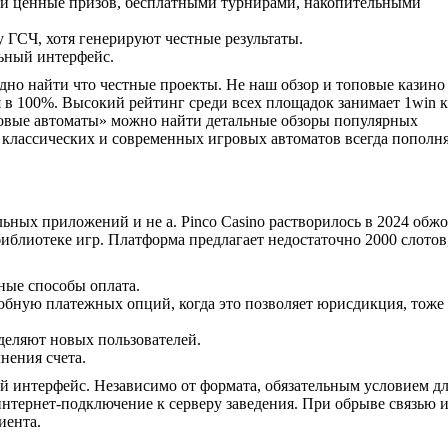
и ценные призов, бесплатными турнирами, накопительными
ГСЧ, хотя генерируют честные результаты.
льный интерфейс.
дно найти что честные проекты. Не наш обзор и топовые казино
 в 100%. Высокий рейтинг среди всех площадок занимает 1win к
ровые автоматы» можно найти детальные обзоры популярных
а классических и современных игровых автоматов всегда пополн
ных приложений и не а. Pinco Casino растворилось в 2024 обж
иблиотеке игр. Платформа предлагает недостаточно 2000 слотов,
ные способы оплата.
дробную платежных опций, когда это позволяет юрисдикция, тоже
деляют новых пользователей.
нения счета.
й интерфейс. Независимо от формата, обязательным условием д
интернет-подключение к серверу заведения. При обрыве связью 
иента.