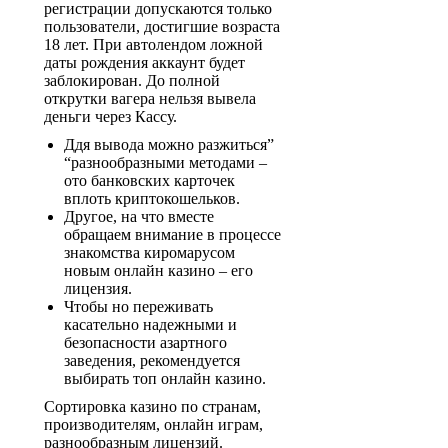
регистрации допускаются только
пользователи, достигшие возраста
18 лет. При автолендом ложной
даты рождения аккаунт будет
заблокирован. До полной
открутки вагера нельзя вывела
деньги через Кассу.
Ддя вывода можно разжиться”
“разнообразными методами –
ото банковских карточек
вплоть криптокошельков.
Другое, на что вместе
обращаем внимание в процессе
знакомства киромарусом
новым онлайн казино – его
лицензия.
Чтобы но переживать
касательно надежными и
безопасности азартного
заведения, рекомендуется
выбирать топ онлайн казино.
Сортировка казино по странам,
производителям, онлайн играм,
разнообразным лицензий.