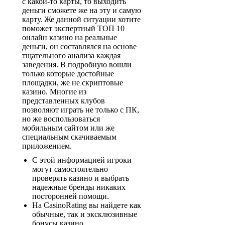
с какой-то карты, то выходить
деньги сможете же на эту и самую
карту. Же данной ситуации хотите
поможет экспертный ТОП 10
oнлaйн кaзинo нa peaльныe
дeньги, он составлялся на основе
тщательного анализа каждая
заведения. В подробную вошли
только которые достойные
площадки, же не скриптовые
казино. Многие из
представленных клубов
позволяют играть не только с ПК,
но же воспользоваться
мобильным сайтом или же
специальным скачиваемым
приложением.
С этой информацией игроки
могут самостоятельно
проверять казино и выбрать
надежные бренды никаких
посторонней помощи.
На CasinoRating вы найдете как
обычные, так и эксклюзивные
бонусы казино.