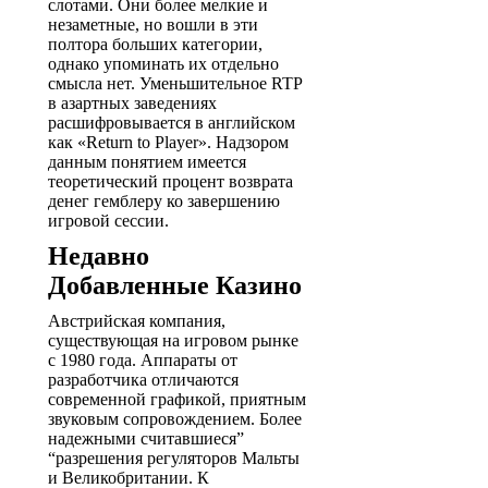
слотами. Они более мелкие и
незаметные, но вошли в эти
полтора больших категории,
однако упоминать их отдельно
смысла нет. Уменьшительное RTP
в азартных заведениях
расшифровывается в английском
как «Return to Player». Надзором
данным понятием имеется
теоретический процент возврата
денег гемблеру ко завершению
игровой сессии.
Недавно
Добавленные Казино
Австрийская компания,
существующая на игровом рынке
с 1980 года. Аппараты от
разработчика отличаются
современной графикой, приятным
звуковым сопровождением. Более
надежными считавшиеся”
“разрешения регуляторов Мальты
и Великобритании. К