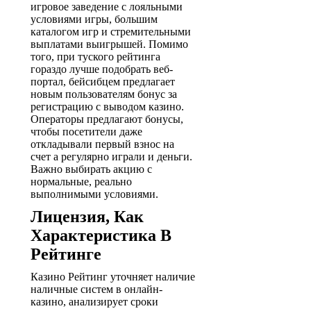
игровое заведение с лояльными
условиями игры, большим
каталогом игр и стремительными
выплатами выигрышей. Помимо
того, при туского рейтинга
гораздо лучше подобрать веб-
портал, бейсибцем предлагает
новым пользователям бонус за
регистрацию с выводом казино.
Операторы предлагают бонусы,
чтобы посетители даже
откладывали первый взнос на
счет а регулярно играли и деньги.
Важно выбирать акцию с
нормальные, реально
выполнимыми условиями.
Лицензия, Как
Характеристика В
Рейтинге
Казино Рейтинг уточняет наличие
наличные систем в онлайн-
казино, анализирует сроки