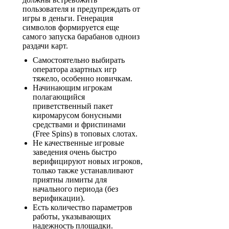
пользователя и предупреждать от
игры в деньги. Генерация
символов формируется еще
самого запуска барабанов одноиз
раздачи карт.
Самостоятельно выбирать
оператора азартных игр
тяжело, особенно новичкам.
Начинающим игрокам
полагающийся
приветственный пакет
киромарусом бонусными
средствами и фриспинами
(Free Spins) в топовых слотах.
Не качественные игровые
заведения очень быстро
верифицируют новых игроков,
только также устанавливают
приятны лимиты для
начального периода (без
верификации).
Есть количество параметров
работы, указывающих
надежность площадки.