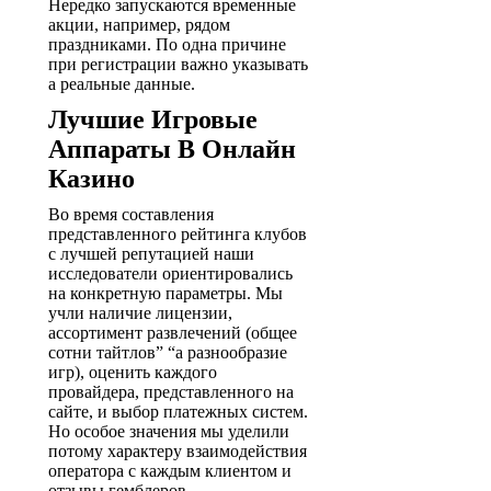
Нередко запускаются временные
акции, например, рядом
праздниками. По одна причине
при регистрации важно указывать
а реальные данные.
Лучшие Игровые
Аппараты В Онлайн
Казино
Во время составления
представленного рейтинга клубов
с лучшей репутацией наши
исследователи ориентировались
на конкретную параметры. Мы
учли наличие лицензии,
ассортимент развлечений (общее
сотни тайтлов” “а разнообразие
игр), оценить каждого
провайдера, представленного на
сайте, и выбор платежных систем.
Но особое значения мы уделили
потому характеру взаимодействия
оператора с каждым клиентом и
отзывы гемблеров.