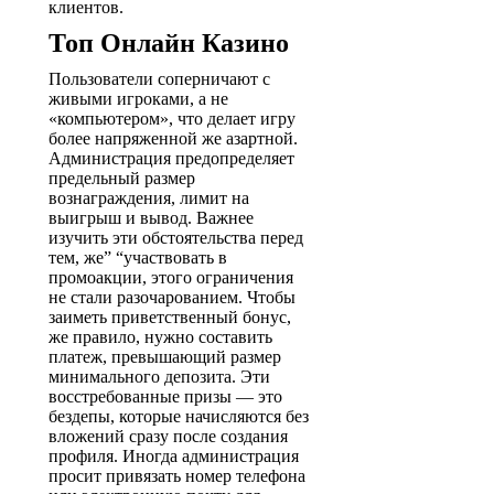
клиентов.
Топ Онлайн Казино
Пользователи соперничают с
живыми игроками, а не
«компьютером», что делает игру
более напряженной же азартной.
Администрация предопределяет
предельный размер
вознаграждения, лимит на
выигрыш и вывод. Важнее
изучить эти обстоятельства перед
тем, же” “участвовать в
промоакции, этого ограничения
не стали разочарованием. Чтобы
заиметь приветственный бонус,
же правило, нужно составить
платеж, превышающий размер
минимального депозита. Эти
восстребованные призы — это
бездепы, которые начисляются без
вложений сразу после создания
профиля. Иногда администрация
просит привязать номер телефона