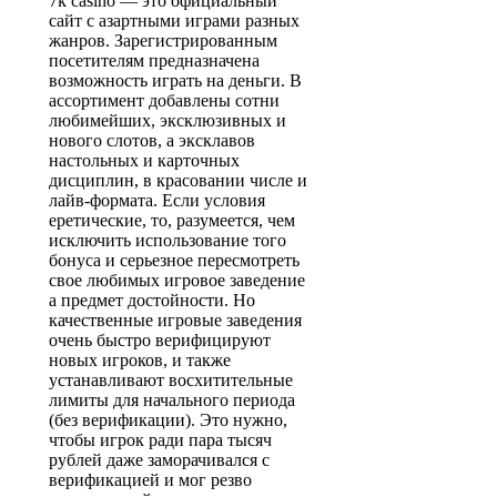
7k casino — это официальный
сайт с азартными играми разных
жанров. Зарегистрированным
посетителям предназначена
возможность играть на деньги. В
ассортимент добавлены сотни
любимейших, эксклюзивных и
нового слотов, а эксклавов
настольных и карточных
дисциплин, в красовании числе и
лайв-формата. Если условия
еретические, то, разумеется, чем
исключить использование того
бонуса и серьезное пересмотреть
свое любимых игровое заведение
а предмет достойности. Но
качественные игровые заведения
очень быстро верифицируют
новых игроков, и также
устанавливают восхитительные
лимиты для начального периода
(без верификации). Это нужно,
чтобы игрок ради пара тысяч
рублей даже заморачивался с
верификацией и мог резво