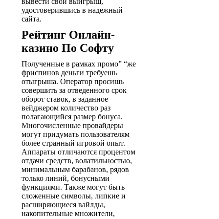
вывести свой выигрыш,
удостоверившись в надежный
сайта.
Рейтинг Онлайн-
казино По Софту
Полученные в рамках промо” “же
фриспинов деньги требуешь
отыгрыша. Оператор просишь
совершить за отведенного срок
оборот ставок, в заданное
вейджером количество раз
полагающийся размер бонуса.
Многочисленные провайдеры
могут придумать пользователям
более странный игровой опыт.
Аппараты отличаются процентом
отдачи средств, волатильностью,
минимальным барабанов, рядов
только линий, бонусными
функциями. Также могут быть
сложенные символы, липкие и
расширяющиеся вайлды,
накопительные множители,