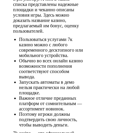
списка представлены надежные
площадки и чеканно описаны
условия игры. Здесь можно
доказать название казино,
предлагаемый им бонус, оценку
пользователей.
Пользоваться услугами 7к
казино можно с любого
современного десктопного или
мобильного устройства.
Обычно во всех онлайн казино
возможности пополнения
соответствуют способом
вывода.
Запускать автоматы в демо
нельзя практически на любой
площадке.
Важное отличие преданных
платформ от сомнительным —
ассортимент новинок.
Поэтому игроки должны
подтвердить свою личность,
чтобы выводить деньги.